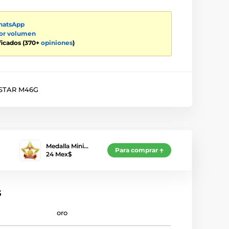
atsApp
por volumen
ificados (370+
opiniones
)
STAR M46G
Medalla Mini…
Para comprar
24 Mex$
s
oro