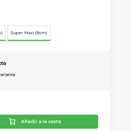
m)
Super Maxi (8cm)
cto
ariante
Añadir a la cesta