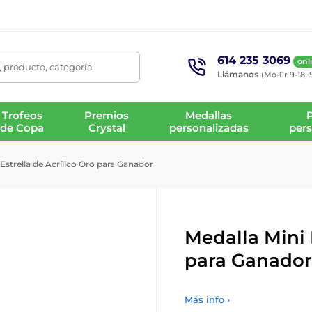
614 235 3069
onl
 producto, categoría
Llámanos
(Mo-Fr 9-18, 
Trofeos
Premios
Medallas
de Copa
Crystal
personalizadas
pers
Estrella de Acrílico Oro para Ganador
Medalla Mini 
para Ganador
Más info ›