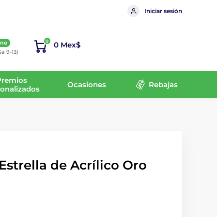
Iniciar sesión
0
ine
0 Mex$
Sa 9-13)
Premios
Ocasiones
Rebajas
onalizados
Estrella de Acrílico Oro