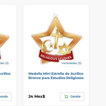
des (3)
Variedades (3)
crílico
Medalla Mini Estrella de Acrílico
Me
Bronce para Estudios Religiosos
Pl
24 Mex$
24
etalle
Detalle