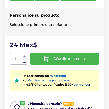
Personalice su producto
Seleccione primero una variante
24 Mex$
Añadir a la cesta
💬
Escríbenos por
WhatsApp
👉
Ver descuentos por volumen
⭐
4.9/5 Clientes verificados (370+
opiniones
)
¿Necesita consejo?
offline
o escriba una pregunta al vendedor
614