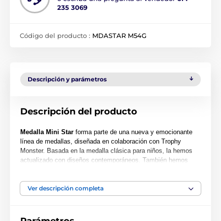
235 3069
Código del producto :
MDASTAR M54G
Descripción y parámetros
Descripción del producto
Medalla Mini Star
forma parte de una nueva y emocionante
línea de medallas, diseñada en colaboración con Trophy
Monster. Basada en la medalla clásica para niños, la hemos
actualizado con diseños contemporáneos. También hemos
creado dos tamaños más grandes: MAXI STAR y SUPER
MAXI STAR.
Ver descripción completa
Cortada en una forma especial, esta medalla presenta una
impresión a color de alta calidad en el reverso del acrílico de
0.4 cm de grosor. La medalla viene con un lazo para colocar