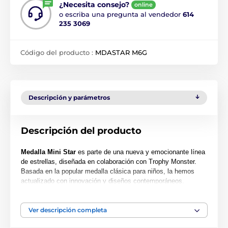
¿Necesita consejo?
online
o escriba una pregunta al vendedor
614
235 3069
Código del producto :
MDASTAR M6G
Descripción y parámetros
Descripción del producto
Medalla Mini Star
es parte de una nueva y emocionante línea
de estrellas, diseñada en colaboración con Trophy Monster.
Basada en la popular medalla clásica para niños, la hemos
actualizado con innovación y diseños contemporáneos.
También hemos creado dos tamaños más grandes, la MAXI
STAR y la SUPER MAXI STAR.
Ver descripción completa
Cortada en una forma especial, esta medalla presenta una
impresión en color de alta calidad en el reverso del acrílico de