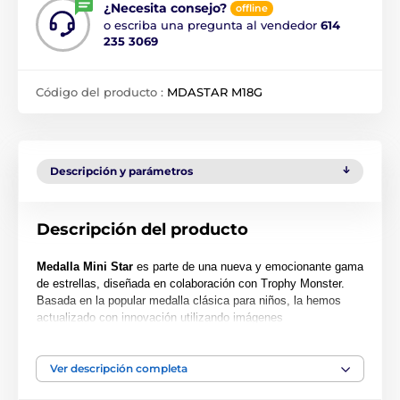
¿Necesita consejo?
offline
o escriba una pregunta al vendedor
614
235 3069
Código del producto :
MDASTAR M18G
Descripción y parámetros
Descripción del producto
Medalla Mini Star
es parte de una nueva y emocionante gama
de estrellas, diseñada en colaboración con Trophy Monster.
Basada en la popular medalla clásica para niños, la hemos
actualizado con innovación utilizando imágenes
contemporáneas. También hemos creado dos tamaños más
grandes, la MAXI STAR y la SUPER MAXI STAR.
Ver descripción completa
Cortada en una forma especial, esta medalla presenta una
impresión en color de alta calidad en el reverso del acrílico de