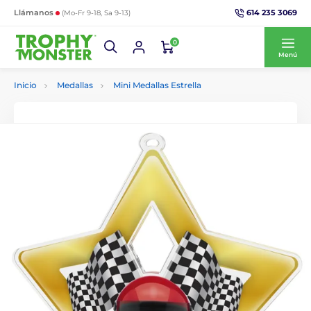
614 235 3069
Llámanos
(Mo-Fr 9-18, Sa 9-13)
0
Menú
Inicio
Medallas
Mini Medallas Estrella