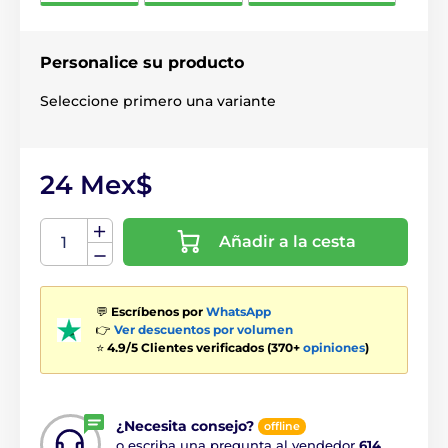
Personalice su producto
Seleccione primero una variante
24 Mex$
Añadir a la cesta
💬
Escríbenos por
WhatsApp
👉
Ver descuentos por volumen
⭐
4.9/5 Clientes verificados (370+
opiniones
)
¿Necesita consejo?
offline
o escriba una pregunta al vendedor
614