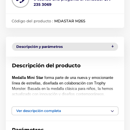
235 3069
Código del producto :
MDASTAR M26S
Descripción y parámetros
Descripción del producto
Medalla Mini Star
forma parte de una nueva y emocionante
línea de estrellas, diseñada en colaboración con Trophy
Monster. Basada en la medalla clásica para niños, la hemos
actualizado con innovación y diseños contemporáneos.
También hemos creado dos tamaños más grandes, la MAXI
STAR y la SUPER MAXI STAR.
Ver descripción completa
Cortada con una forma especial, esta medalla presenta una
impresión a color de alta calidad en el reverso del acrílico de
0.4 cm de grosor. La medalla viene con un ojal para colocar