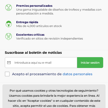
Premios personalizados
Una gama inigualable de diseños de trofeos y medallas con
personalización a medida.
Entrega rápida
Más de 4,000 artículos en stock
Excelentes críticas
Verificado en sitios de revisión independientes
Suscríbase al boletín de noticias
Introduzca aquí su e-mail
Iniciar sesión
Acepto el procesamiento de
datos personales
Necesita ayuda ?
online
Por qué usamos cookies y otras tecnologías de seguimiento?
Usamos cookies para brindarle la mejor experiencia en línea. Al
El servicio de atención al cliente está disponible
hacer clic en "Aceptar cookies" o en cualquier contenido de este
614 235 3069
sitio, acepta permitir el uso de cookies. Para obtener más