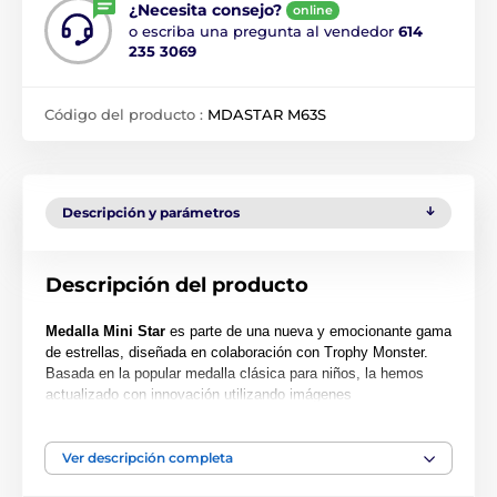
¿Necesita consejo?
online
o escriba una pregunta al vendedor
614
235 3069
Código del producto :
MDASTAR M63S
Descripción y parámetros
Descripción del producto
Medalla Mini Star
es parte de una nueva y emocionante gama
de estrellas, diseñada en colaboración con Trophy Monster.
Basada en la popular medalla clásica para niños, la hemos
actualizado con innovación utilizando imágenes
contemporáneas. También hemos creado dos tamaños más
grandes, la MAXI STAR y la SUPER MAXI STAR.
Ver descripción completa
Cortada en una forma especial, esta medalla presenta una
impresión en color de alta calidad en el reverso del acrílico de