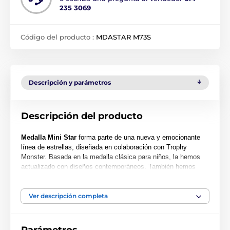
235 3069
Código del producto :
MDASTAR M73S
Descripción y parámetros
Descripción del producto
Medalla Mini Star
forma parte de una nueva y emocionante
línea de estrellas, diseñada en colaboración con Trophy
Monster. Basada en la medalla clásica para niños, la hemos
actualizado con diseños contemporáneos. También hemos
creado dos tamaños más grandes: MAXI STAR y SUPER
MAXI STAR.
Ver descripción completa
Cortada con una forma especial, esta medalla presenta una
impresión a color de alta calidad en el reverso del acrílico de
0.4 cm de grosor. La medalla viene con un lazo para colocar