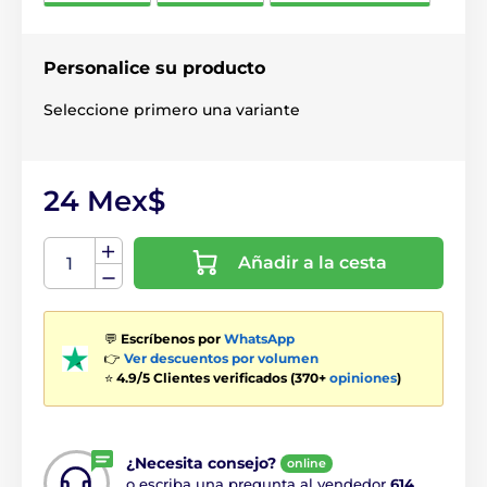
Personalice su producto
Seleccione primero una variante
24 Mex$
Añadir a la cesta
💬
Escríbenos por
WhatsApp
👉
Ver descuentos por volumen
⭐
4.9/5 Clientes verificados (370+
opiniones
)
¿Necesita consejo?
online
o escriba una pregunta al vendedor
614