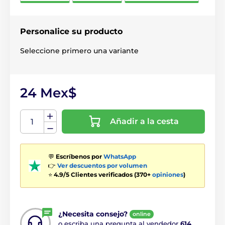
Personalice su producto
Seleccione primero una variante
24 Mex$
Añadir a la cesta
💬
Escríbenos por
WhatsApp
👉
Ver descuentos por volumen
⭐
4.9/5 Clientes verificados (370+
opiniones
)
¿Necesita consejo?
online
o escriba una pregunta al vendedor
614