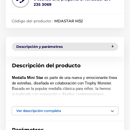
235 3069
Código del producto :
MDASTAR M32
Descripción y parámetros
Descripción del producto
Medalla Mini Star
es parte de una nueva y emocionante línea
de estrellas, diseñada en colaboración con Trophy Monster.
Basada en la popular medalla clásica para niños, la hemos
actualizado con innovación y diseños contemporáneos.
También hemos creado dos tamaños más grandes, la MAXI
STAR y la SUPER MAXI STAR.
Ver descripción completa
Cortada en una forma especial, esta medalla presenta una
impresión en color de alta calidad en el reverso del acrílico de
0.4 cm de grosor. La medalla viene con un lazo para colocar