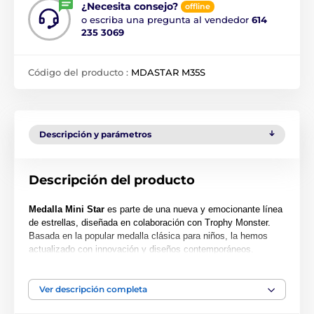
¿Necesita consejo?
offline
o escriba una pregunta al vendedor
614
235 3069
Código del producto :
MDASTAR M35S
Descripción y parámetros
Descripción del producto
Medalla Mini Star
es parte de una nueva y emocionante línea
de estrellas, diseñada en colaboración con Trophy Monster.
Basada en la popular medalla clásica para niños, la hemos
actualizado con innovación y diseños contemporáneos.
También hemos creado dos tamaños más grandes, la MAXI
STAR y la SUPER MAXI STAR.
Ver descripción completa
Cortada en una forma especial, esta medalla presenta una
impresión en color de alta calidad en el reverso del acrílico de