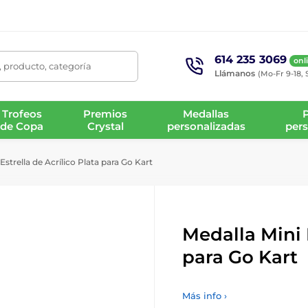
614 235 3069
onl
 producto, categoría
Llámanos
(Mo-Fr 9-18, 
Trofeos
Premios
Medallas
de Copa
Crystal
personalizadas
pers
Estrella de Acrílico Plata para Go Kart
Medalla Mini E
para Go Kart
Más info ›