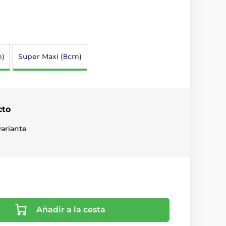
m)
Super Maxi (8cm)
cto
ariante
Añadir a la cesta