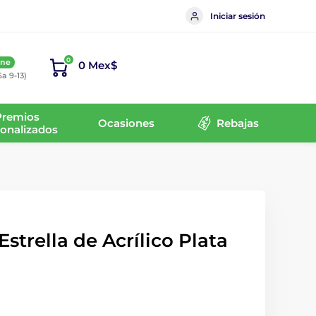
Iniciar sesión
0
ine
0 Mex$
Sa 9-13)
Premios
Ocasiones
Rebajas
onalizados
strella de Acrílico Plata