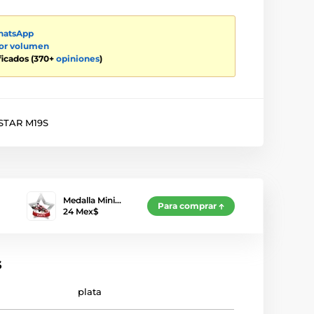
atsApp
por volumen
ificados (370+
opiniones
)
TAR M19S
Medalla Mini…
Para comprar
24 Mex$
s
plata