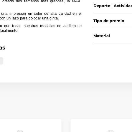
s creado dos tamaños más grandes, la MAXI
Deporte | Activida
una impresión en color de alta calidad en el
con un lazo para colocar una cinta.
Tipo de premio
a que todas nuestras medallas de acrílico se
fácilmente.
Material
as
a