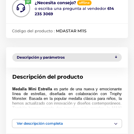
¿Necesita consejo?
offline
o escriba una pregunta al vendedor
614
235 3069
Código del producto :
MDASTAR M11S
Descripción y parámetros
Descripción del producto
Medalla Mini Estrella
es parte de una nueva y emocionante
línea de estrellas, diseñada en colaboración con Trophy
Monster. Basada en la popular medalla clásica para niños, la
hemos actualizado con innovación y diseños contemporáneos.
También hemos creado dos tamaños más grandes, la MAXI
ESTRELLA y la SUPER MAXI ESTRELLA.
Cortada en una forma especial, esta medalla presenta una
Ver descripción completa
impresión en color de alta calidad en el reverso del acrílico de
4 mm de grosor. La medalla viene con un lazo para colocar