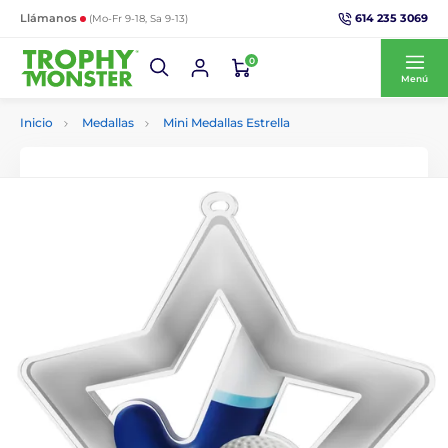
614 235 3069
Llámanos
(Mo-Fr 9-18, Sa 9-13)
0
Menú
Inicio
Medallas
Mini Medallas Estrella