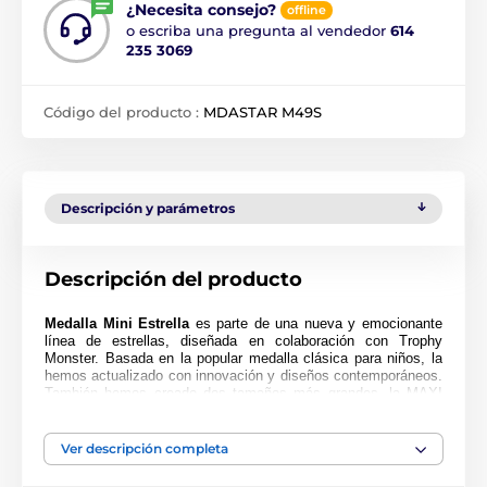
¿Necesita consejo?
offline
o escriba una pregunta al vendedor
614
235 3069
Código del producto :
MDASTAR M49S
Descripción y parámetros
Descripción del producto
Medalla Mini Estrella
es parte de una nueva y emocionante
línea de estrellas, diseñada en colaboración con Trophy
Monster. Basada en la popular medalla clásica para niños, la
hemos actualizado con innovación y diseños contemporáneos.
También hemos creado dos tamaños más grandes, la MAXI
ESTRELLA y la SUPER MAXI ESTRELLA.
Cortada en una forma especial, esta medalla presenta una
Ver descripción completa
impresión en color de alta calidad en el reverso del acrílico de
4 mm de grosor. La medalla viene con un lazo para colocar