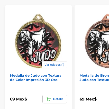
¿Por qué esperar? ¡Ordene hoy su Medalla Negra de Acrílico
Pro Muay Thai y lleve su reconocimiento al siguiente nivel!
Con su impresionante diseño y acabado de alta calidad, esta
medalla será un tesoro por muchos años.
El producto aparece en las categorías
Medallas de kickboxing y muay thai
Medallas de artes marciales
Variedades (1)
Medalla de Judo con Textura
Medalla de Bron
de Color Impresión 3D Oro
Judo con Textur
69 Mex$
69 Mex$
Detalle