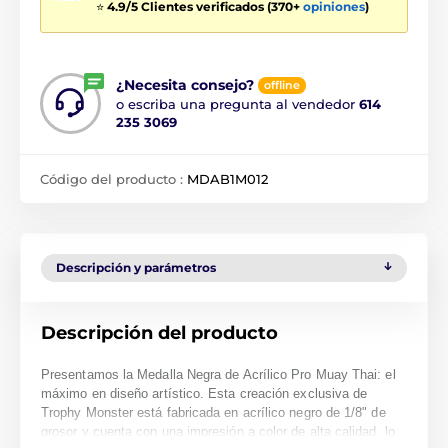
⭐
4.9/5 Clientes verificados (370+
opiniones
)
¿Necesita consejo?
offline
o escriba una pregunta al vendedor
614
235 3069
Código del producto :
MDAB1M012
Descripción y parámetros
Descripción del producto
Presentamos la Medalla Negra de Acrílico Pro Muay Thai: el
máximo en diseño artístico. Esta creación exclusiva de
Trophy Monster está fabricada en acrílico negro de 1/8" de
grosor y cuenta con una impresión a color de alta calidad, lo