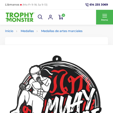
614 235 3069
Llámanos
(Mo-Fr 9-18, Sa 9-13)
0
Menú
Inicio
Medallas
Medallas de artes marciales