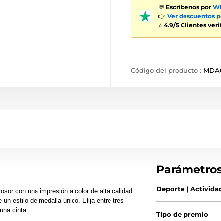
💬
Escríbenos por
Wh
👉
Ver descuentos 
⭐
4.9/5 Clientes ver
Código del producto :
MDA0
Parámetro
Deporte | Activida
rosor con una impresión a color de alta calidad
 un estilo de medalla único. Elija entre tres
una cinta.
Tipo de premio