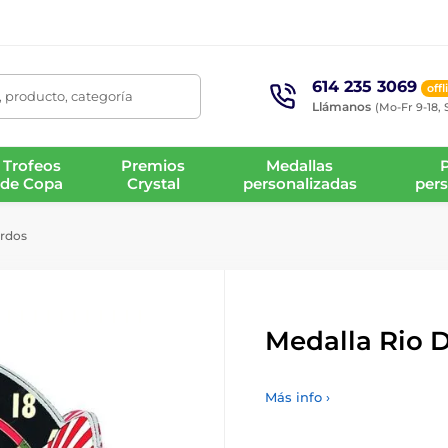
614 235 3069
offl
 producto, categoría
Llámanos
(Mo-Fr 9-18, 
Trofeos
Premios
Medallas
de Copa
Crystal
personalizadas
pers
ardos
Medalla Rio 
Más info ›