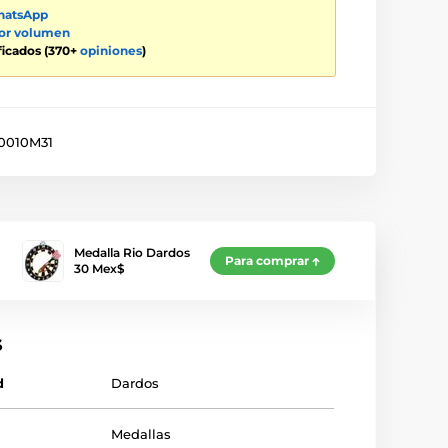
atsApp
por volumen
ificados (370+
opiniones
)
010M31
Medalla Rio Dardos
Para comprar
30 Mex$
s
d
Dardos
Medallas