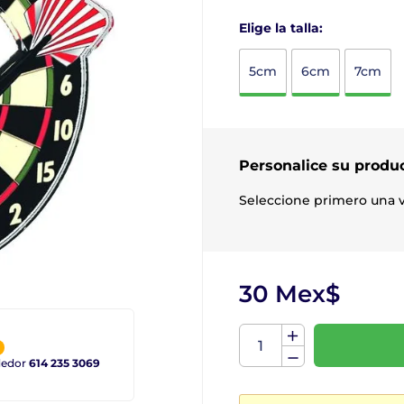
Elige la talla:
5cm
6cm
7cm
Personalice su produ
Seleccione primero una v
30 Mex$
ndedor
614 235 3069