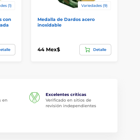
des (1)
Variedades (9)
s con
Medalla de Dardos acero
Me
rada
inoxidable
Va
44 Mex$
76
etalle
Detalle
Excelentes críticas
s en
Verificado en sitios de
revisión independientes