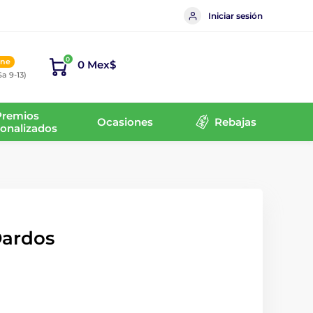
Iniciar sesión
0
ine
0 Mex$
Sa 9-13)
Premios
Ocasiones
Rebajas
onalizados
Dardos