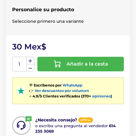
Personalice su producto
Seleccione primero una variante
30 Mex$
Añadir a la cesta
💬
Escríbenos por
WhatsApp
👉
Ver descuentos por volumen
⭐
4.9/5 Clientes verificados (370+
opiniones
)
¿Necesita consejo?
offline
o escriba una pregunta al vendedor
614
235 3069