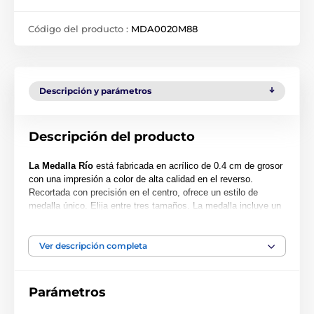
Código del producto :
MDA0020M88
Descripción y parámetros
Descripción del producto
La Medalla Río
está fabricada en acrílico de 0.4 cm de grosor
con una impresión a color de alta calidad en el reverso.
Recortada con precisión en el centro, ofrece un estilo de
medalla único. Elija entre tres tamaños. La medalla incluye un
orificio para colocar una cinta.
Tenga en cuenta que todas nuestras medallas de acrílico se
Ver descripción completa
entregan con una película protectora que se puede retirar
fácilmente.
Parámetros