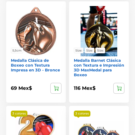
5,5cm
Size:
Size:
Size:
Medalla Clásica de
Medalla Barnet Clásica
Boxeo con Textura
con Textura e Impresión
Impresa en 3D - Bronce
3D MaxMedal para
Boxeo
69 Mex$
116 Mex$
3 colores
3 colores