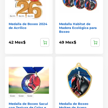
6cm
6cm
6cm
Medalla de Boxeo 2024
Medalla Habitat de
de Acrílico
Madera Ecológica para
Boxeo
42 Mex$
49 Mex$
Size:
Size:
Size:
Medalla de Boxeo Sacul
Medalla de Boxeo
con Textura de Color e
Molten de Acero