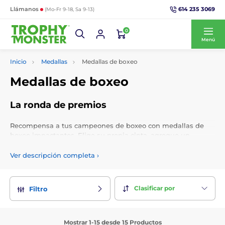
614 235 3069
Llámanos
(Mo-Fr 9-18, Sa 9-13)
0
Menú
Inicio
Medallas
Medallas de boxeo
Medallas de boxeo
La ronda de premios
Recompensa a tus campeones de boxeo con medallas de
boxeo impactantes. Elige su propia cinta, agregue un
logotipo personalizado gratuito y obtenga un grabado
personalizado.
Ver descripción completa
›
Clasificar por
Filtro
Mostrar 1-15 desde 15 Productos