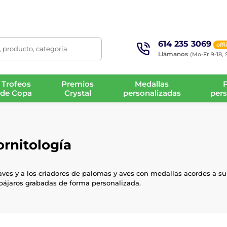
614 235 3069
offl
 producto, categoría
Llámanos
(Mo-Fr 9-18, 
Trofeos
Premios
Medallas
de Copa
Crystal
personalizadas
pers
ornitología
ves y a los criadores de palomas y aves con medallas acordes a su 
pájaros grabadas de forma personalizada.