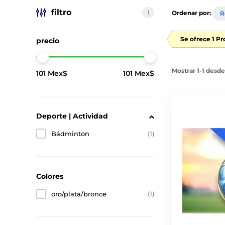
filtro
1
Ordenar por:
R
Se ofrece 1 P
precio
Mostrar 1-1 desd
101 Mex$
101 Mex$
Deporte | Actividad
Bádminton
(1)
Colores
oro/plata/bronce
(1)