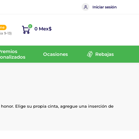
Iniciar sesión
0
ine
0 Mex$
Sa 9-13)
Premios
Ocasiones
Rebajas
onalizados
honor. Elige su propia cinta, agregue una inserción de