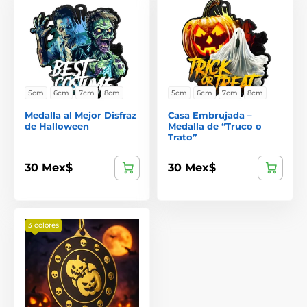
5cm
6cm
7cm
8cm
5cm
6cm
7cm
8cm
Medalla al Mejor Disfraz
Casa Embrujada –
de Halloween
Medalla de “Truco o
Trato”
30 Mex$
30 Mex$
3 colores