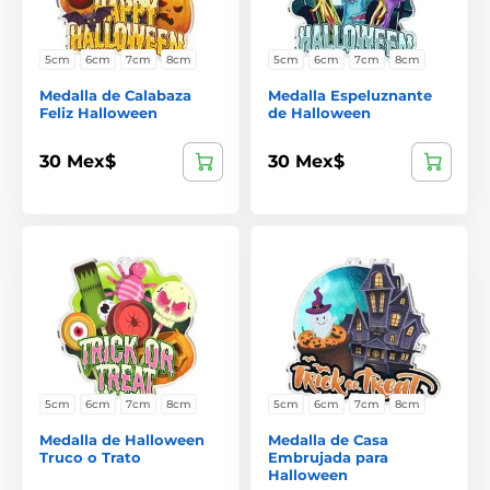
5cm
6cm
7cm
8cm
5cm
6cm
7cm
8cm
Medalla de Calabaza
Medalla Espeluznante
Feliz Halloween
de Halloween
30 Mex$
30 Mex$
5cm
6cm
7cm
8cm
5cm
6cm
7cm
8cm
Medalla de Halloween
Medalla de Casa
Truco o Trato
Embrujada para
Halloween