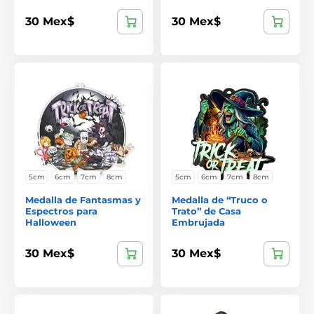
30 Mex$
30 Mex$
5cm
6cm
7cm
8cm
5cm
6cm
7cm
8cm
Medalla de Fantasmas y
Medalla de “Truco o
Espectros para
Trato” de Casa
Halloween
Embrujada
30 Mex$
30 Mex$