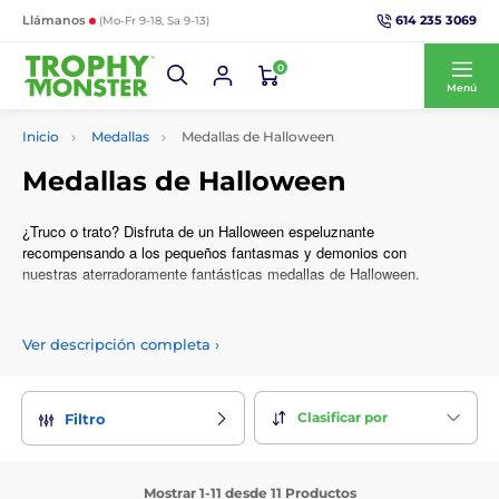
614 235 3069
Llámanos
(Mo-Fr 9-18, Sa 9-13)
0
Menú
Inicio
Medallas
Medallas de Halloween
Medallas de Halloween
¿Truco o trato? Disfruta de un Halloween espeluznante
recompensando a los pequeños fantasmas y demonios con
nuestras aterradoramente fantásticas medallas de Halloween.
Personaliza también tus medallas con tu propio logotipo. ¡Para
más información sobre esto contacta al Monstruo que estará
Ver descripción completa
›
encantado de asustarte más!
Clasificar por
Filtro
Mostrar 1-11 desde 11 Productos