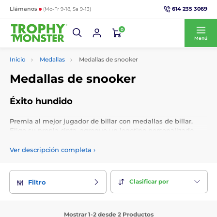
614 235 3069
Llámanos
(Mo-Fr 9-18, Sa 9-13)
0
Menú
Inicio
Medallas
Medallas de snooker
Medallas de snooker
Éxito hundido
Premia al mejor jugador de billar con medallas de billar.
Elige su propia cinta, agregue un logotipo personalizado
gratuito y obtenga un grabado personalizado. Elige su
propia cinta, grabe sus medallas de forma personalizada y
Ver descripción completa
›
agregue su logotipo personal gratuito.
Clasificar por
Filtro
Mostrar 1-2 desde 2 Productos