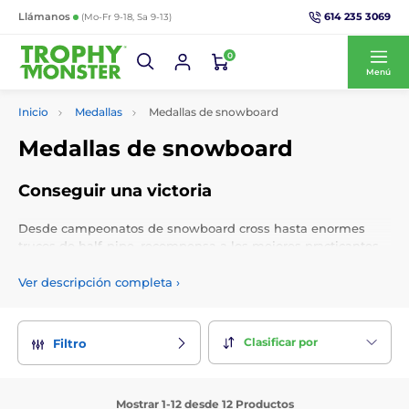
614 235 3069
Llámanos
(Mo-Fr 9-18, Sa 9-13)
0
Menú
Inicio
Medallas
Medallas de snowboard
Medallas de snowboard
Conseguir una victoria
Desde campeonatos de snowboard cross hasta enormes
trucos de half-pipe, recompensa a los mejores practicantes
de snowboard en las pistas con trofeos de snowboard. Elige
su propia cinta, agregue una inserción de logotipo gratuita y
Ver descripción completa
›
grabe sus medallas de snowboard de forma personalizada.
Clasificar por
Filtro
Mostrar 1-12 desde 12 Productos