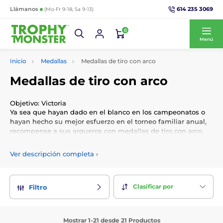
614 235 3069
Llámanos
(Mo-Fr 9-18, Sa 9-13)
0
Menú
Inicio
Medallas
Medallas de tiro con arco
Medallas de tiro con arco
Objetivo: Victoria
Ya sea que hayan dado en el blanco en los campeonatos o
hayan hecho su mejor esfuerzo en el torneo familiar anual,
recompense a sus arqueros con medallas de tiro con arco,
que incluyen arcos, flechas y dianas. Selecciona tu cinta,
graba tus medallas a medida y añade tu logotipo personal
Ver descripción completa
›
gratis.
Clasificar por
Filtro
Mostrar 1-21 desde 21 Productos