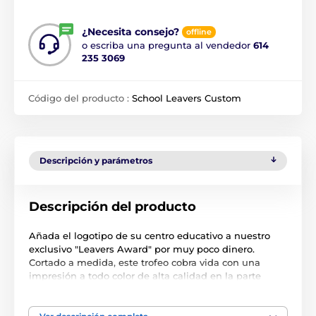
¿Necesita consejo?
offline
o escriba una pregunta al vendedor
614
235 3069
Código del producto :
School Leavers Custom
Descripción y parámetros
Descripción del producto
Añada el logotipo de su centro educativo a nuestro
exclusivo "Leavers Award" por muy poco dinero.
Cortado a medida, este trofeo cobra vida con una
impresión a todo color de alta calidad en la parte
delantera y trasera sobre acrílico de 4 mm de grosor.
Sólo tienes que subir una imagen del logotipo de tu