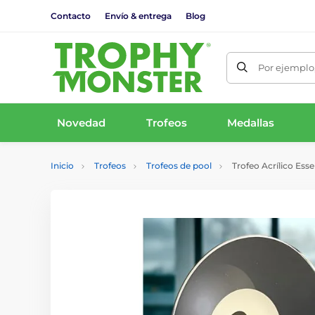
Contacto
Envío & entrega
Blog
Por ejemplo,
Novedad
Trofeos
Medallas
Inicio
Trofeos
Trofeos de pool
Trofeo Acrílico Essen