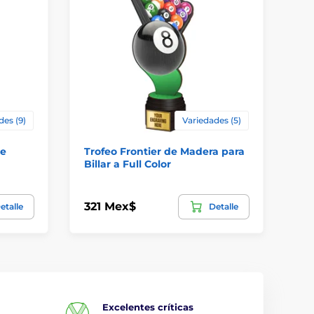
des (9)
Variedades (5)
de
Trofeo Frontier de Madera para
Co
Billar a Full Color
Or
321 Mex$
81
etalle
Detalle
Excelentes críticas