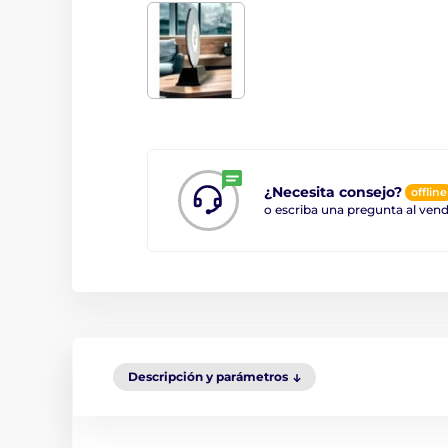
¿Necesita consejo?
offline
o escriba una pregunta al ve
Descripción y parámetros