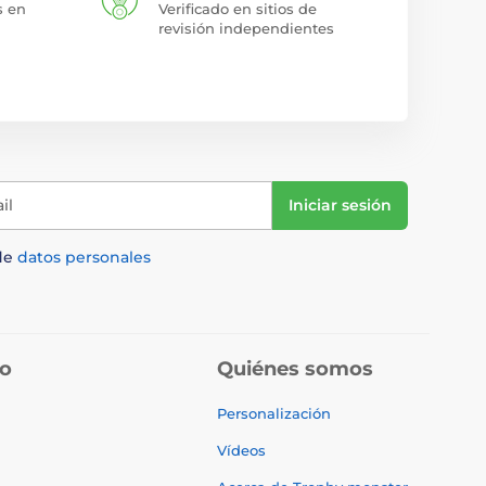
s en
Verificado en sitios de
revisión independientes
il
Iniciar sesión
de
datos personales
do
Quiénes somos
Personalización
Vídeos