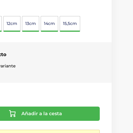
12cm
13cm
14cm
15,5cm
cto
ariante
Añadir a la cesta