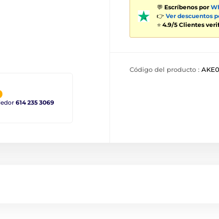
💬
Escríbenos por
Wh
👉
Ver descuentos 
⭐
4.9/5 Clientes ver
Código del producto :
AKE0
ndedor
614 235 3069