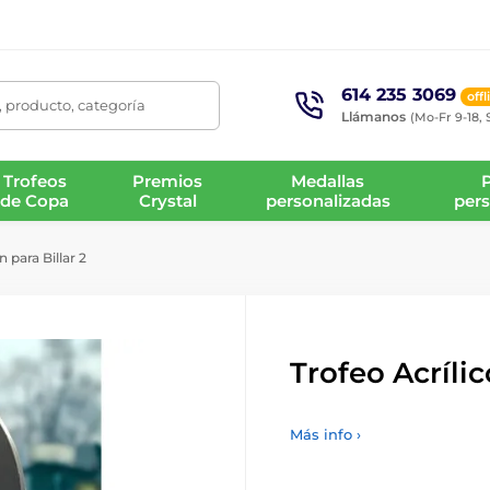
614 235 3069
offl
 producto, categoría
Llámanos
(Mo-Fr 9-18, 
Trofeos
Premios
Medallas
de Copa
Crystal
personalizadas
pers
 para Billar 2
Trofeo Acrílic
Más info ›