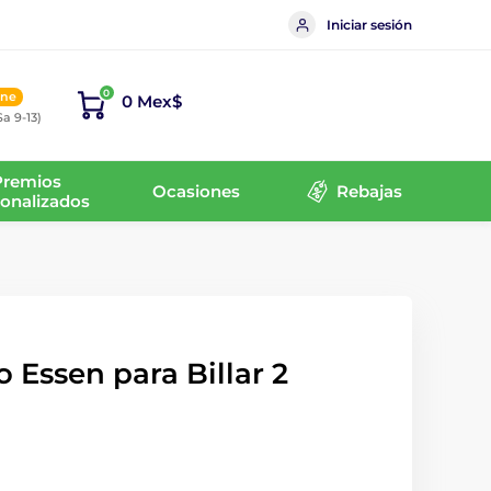
Iniciar sesión
0
ine
0 Mex$
Sa 9-13)
Premios
Ocasiones
Rebajas
onalizados
o Essen para Billar 2