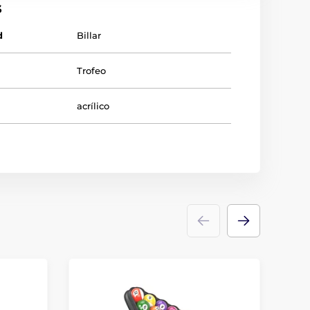
s
d
Billar
Trofeo
acrílico