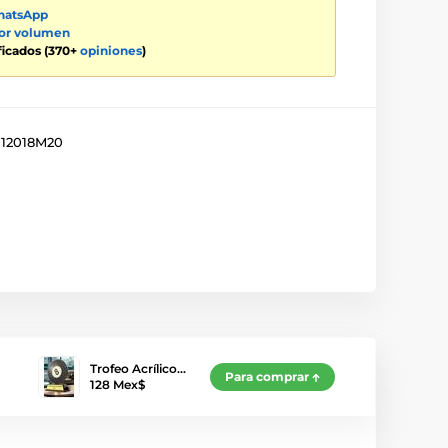
atsApp
por volumen
ificados (370+
opiniones
)
12018M20
Trofeo Acrílico…
Para comprar
128 Mex$