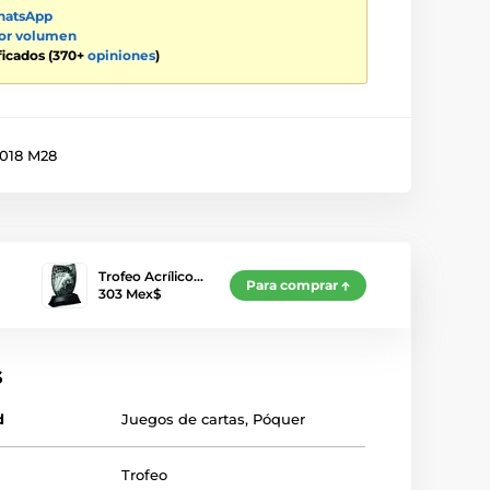
atsApp
por volumen
ificados (370+
opiniones
)
018 M28
Trofeo Acrílico…
Para comprar
303 Mex$
s
d
Juegos de cartas
,
Póquer
Trofeo