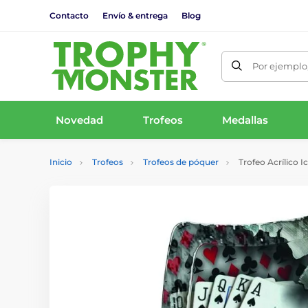
Contacto
Envío & entrega
Blog
Por ejemplo,
Novedad
Trofeos
Medallas
Inicio
Trofeos
Trofeos de póquer
Trofeo Acrílico 