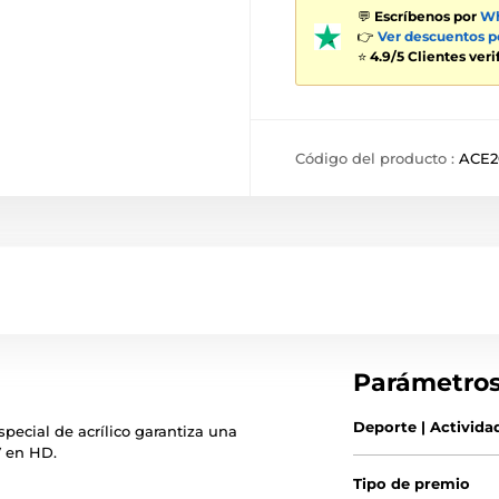
💬
Escríbenos por
Wh
👉
Ver descuentos 
⭐
4.9/5 Clientes ver
Código del producto :
ACE2
Parámetro
Deporte | Activida
special de acrílico garantiza una
V en HD.
Tipo de premio