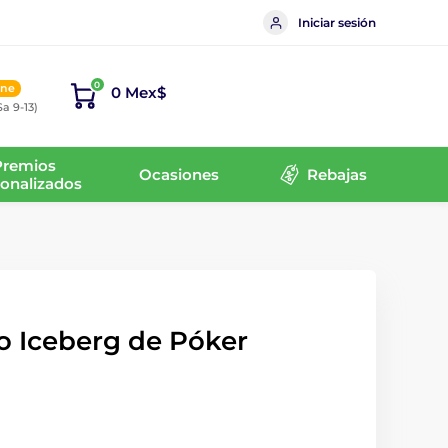
Iniciar sesión
0
ine
0 Mex$
Sa 9-13)
Premios
Ocasiones
Rebajas
onalizados
co Iceberg de Póker