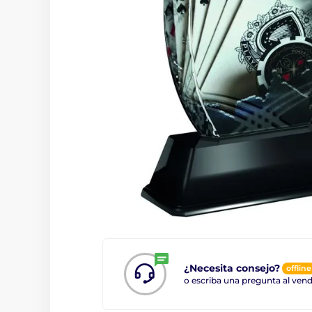
¿Necesita consejo?
offline
o escriba una pregunta al ve