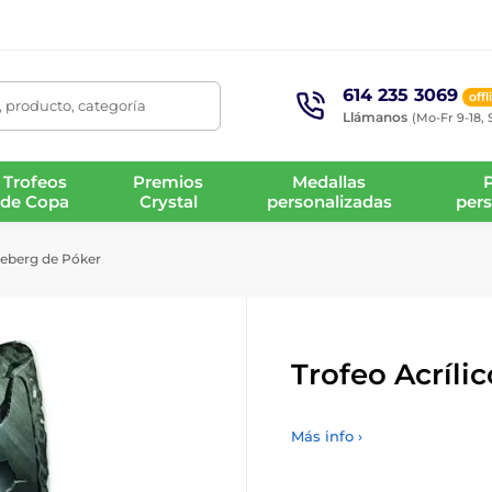
614 235 3069
offl
 producto, categoría
Llámanos
(Mo-Fr 9-18, 
Trofeos
Premios
Medallas
de Copa
Crystal
personalizadas
pers
Iceberg de Póker
Trofeo Acríli
Más info ›