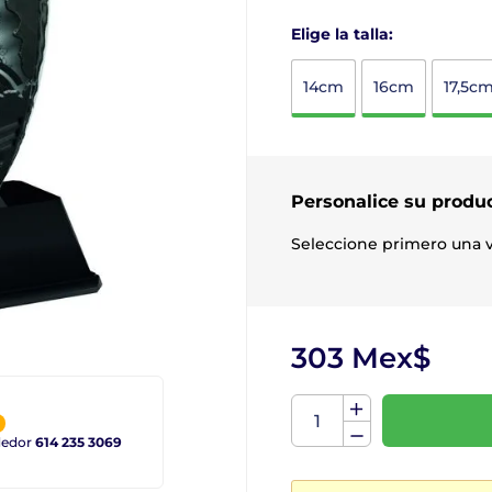
Elige la talla:
14cm
16cm
17,5c
Personalice su produ
Seleccione primero una v
303 Mex$
ndedor
614 235 3069