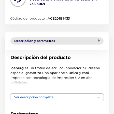
235 3069
Código del producto :
ACE2018 M33
Descripción y parámetros
Descripción del producto
Iceberg
es un trofeo de acrílico innovador. Su diseño
especial garantiza una apariencia única y está
impreso con tecnología de impresión UV en alta
definición.
Ver descripción completa
El producto aparece en las categorías
Trofeos de judo
Trofeos de kárate