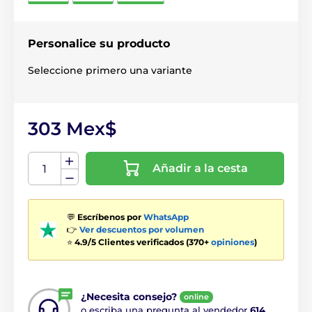
Personalice su producto
Seleccione primero una variante
303 Mex$
Añadir a la cesta
💬
Escríbenos por
WhatsApp
👉
Ver descuentos por volumen
⭐
4.9/5 Clientes verificados (370+
opiniones
)
¿Necesita consejo?
online
o escriba una pregunta al vendedor
614