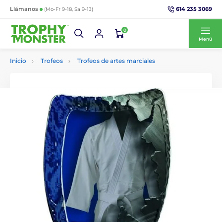
614 235 3069
Llámanos
(Mo-Fr 9-18, Sa 9-13)
0
Menú
Inicio
Trofeos
Trofeos de artes marciales