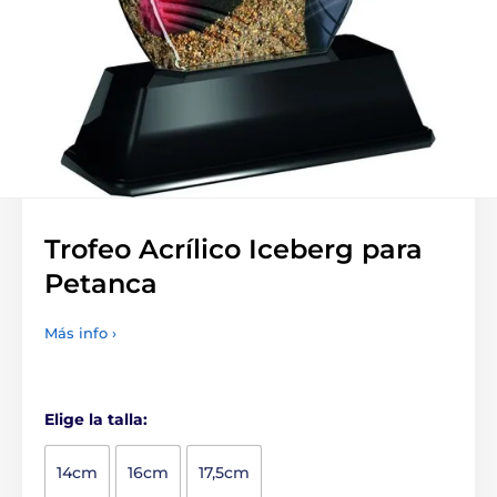
Trofeo Acrílico Iceberg para
Petanca
Más info ›
Elige la talla:
14cm
16cm
17,5cm