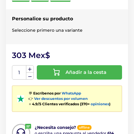
Personalice su producto
Seleccione primero una variante
303 Mex$
Añadir a la cesta
💬
Escríbenos por
WhatsApp
👉
Ver descuentos por volumen
⭐
4.9/5 Clientes verificados (370+
opiniones
)
¿Necesita consejo?
offline
o escriba una pregunta al vendedor
614