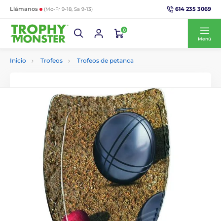
614 235 3069
Llámanos
(Mo-Fr 9-18, Sa 9-13)
0
Menú
Inicio
Trofeos
Trofeos de petanca