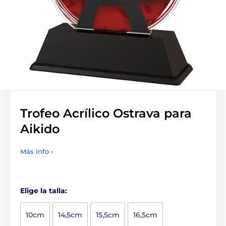
Trofeo Acrílico Ostrava para
Aikido
Más info ›
Elige la talla:
10cm
14,5cm
15,5cm
16,5cm