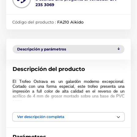
235 3069
Código del producto :
FA210 Aikido
Descripción y parámetros
Descripción del producto
El Trofeo Ostrava es un galardón moderno excepcional.
Cortado con una forma especial, este trofeo presenta una
impresión a full color de alta calidad en el reverso de un
acrílico de 4 mm de grosor montado sobre una base de PVC
negro.
Para hacer su presentación aún más especial, por un pequeño
cargo adicional
el trofeo puede entregarse en un estuche de
Ver descripción completa
regalo muy atractivo. Tenga en cuenta que el estuche no está
disponible para el tamaño más pequeño (10 cm). El premio
también incluye una placa adhesiva de grabado GRATIS con el
texto de su elección.