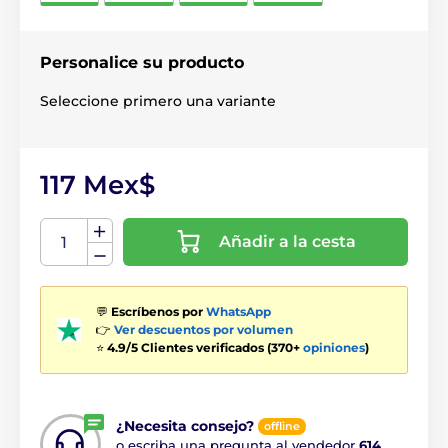
Personalice su producto
Seleccione primero una variante
117 Mex$
Añadir a la cesta
💬
Escríbenos por
WhatsApp
👉
Ver descuentos por volumen
⭐
4.9/5 Clientes verificados (370+
opiniones
)
¿Necesita consejo?
offline
o escriba una pregunta al vendedor
614