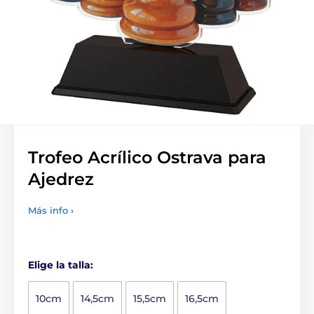
Trofeo Acrílico Ostrava para
Ajedrez
Más info ›
Elige la talla:
10cm
14,5cm
15,5cm
16,5cm