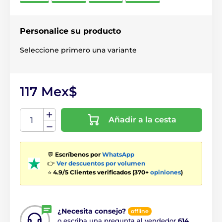
Personalice su producto
Seleccione primero una variante
117 Mex$
Añadir a la cesta
💬
Escríbenos por
WhatsApp
👉
Ver descuentos por volumen
⭐
4.9/5 Clientes verificados (370+
opiniones
)
¿Necesita consejo?
offline
o escriba una pregunta al vendedor
614