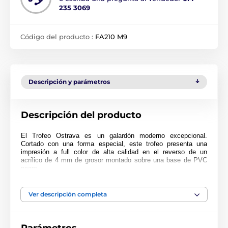
235 3069
Código del producto :
FA210 M9
Descripción y parámetros
Descripción del producto
El Trofeo Ostrava es un galardón moderno excepcional.
Cortado con una forma especial, este trofeo presenta una
impresión a full color de alta calidad en el reverso de un
acrílico de 4 mm de grosor montado sobre una base de PVC
negro.
Para hacer su presentación aún más especial, por un pequeño
cargo adicional
el trofeo puede entregarse en un estuche de
Ver descripción completa
regalo muy atractivo. Tenga en cuenta que el estuche no está
disponible para el tamaño más pequeño (10 cm). El premio
también incluye una placa adhesiva de grabado GRATIS con el
texto de su elección.