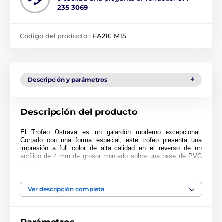
235 3069
Código del producto :
FA210 M15
Descripción y parámetros
Descripción del producto
El Trofeo Ostrava es un galardón moderno excepcional.
Cortado con una forma especial, este trofeo presenta una
impresión a full color de alta calidad en el reverso de un
acrílico de 4 mm de grosor montado sobre una base de PVC
negro.
Para hacer su presentación aún más especial, por un pequeño
cargo adicional
el trofeo puede entregarse en un estuche de
Ver descripción completa
regalo muy atractivo. Tenga en cuenta que el estuche no está
disponible para el tamaño más pequeño (10 cm). El premio
también incluye una placa adhesiva de grabado GRATIS con el
texto de su elección.