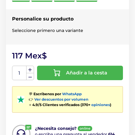
Personalice su producto
Seleccione primero una variante
117 Mex$
Añadir a la cesta
💬
Escríbenos por
WhatsApp
👉
Ver descuentos por volumen
⭐
4.9/5 Clientes verificados (370+
opiniones
)
¿Necesita consejo?
online
o escriba una pregunta al vendedor
614