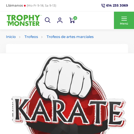
614 235 3069
Llámanos
(Mo-Fr 9-18, Sa 9-13)
0
Menú
Inicio
Trofeos
Trofeos de artes marciales