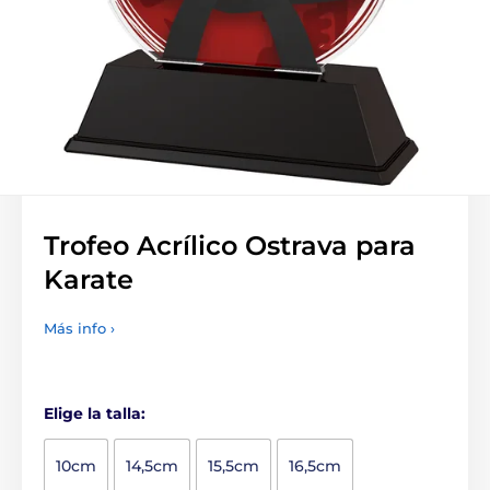
Trofeo Acrílico Ostrava para
Karate
Más info ›
Elige la talla:
10cm
14,5cm
15,5cm
16,5cm