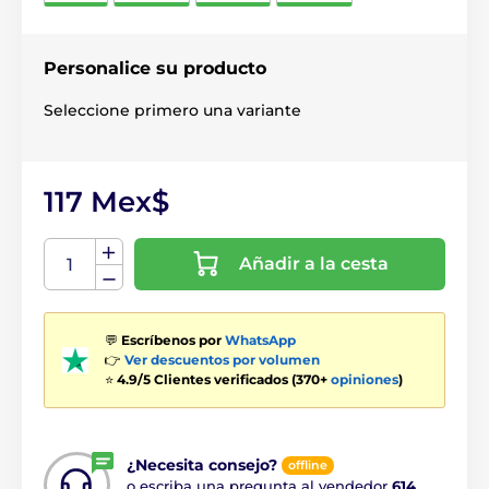
Personalice su producto
Seleccione primero una variante
117 Mex$
Añadir a la cesta
💬
Escríbenos por
WhatsApp
👉
Ver descuentos por volumen
⭐
4.9/5 Clientes verificados (370+
opiniones
)
¿Necesita consejo?
offline
o escriba una pregunta al vendedor
614