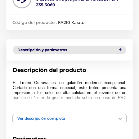
235 3069
Código del producto :
FA210 Karate
Descripción y parámetros
Descripción del producto
El Trofeo Ostrava es un galardón moderno excepcional.
Cortado con una forma especial, este trofeo presenta una
impresión a full color de alta calidad en el reverso de un
acrílico de 4 mm de grosor montado sobre una base de PVC
negro.
Para hacer su presentación aún más especial, por un pequeño
cargo adicional
el trofeo puede entregarse en un estuche de
Ver descripción completa
regalo muy atractivo. Tenga en cuenta que el estuche no está
disponible para el tamaño más pequeño (10 cm). El premio
también incluye una placa adhesiva de grabado GRATIS con el
texto de su elección.