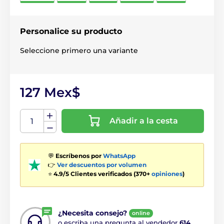
Personalice su producto
Seleccione primero una variante
127 Mex$
Añadir a la cesta
💬
Escríbenos por
WhatsApp
👉
Ver descuentos por volumen
⭐
4.9/5 Clientes verificados (370+
opiniones
)
¿Necesita consejo?
online
o escriba una pregunta al vendedor
614