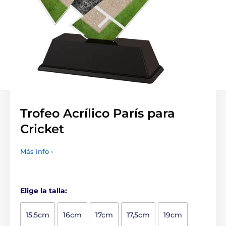
Trofeo Acrílico París para
Cricket
Más info ›
Elige la talla:
15,5cm
16cm
17cm
17,5cm
19cm