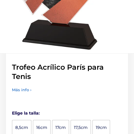
Trofeo Acrílico París para
Tenis
Más info ›
Elige la talla:
8,5cm
16cm
17cm
17,5cm
19cm