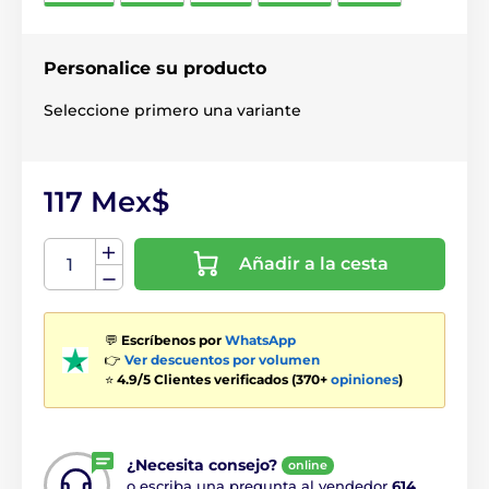
Personalice su producto
Seleccione primero una variante
117 Mex$
Añadir a la cesta
💬
Escríbenos por
WhatsApp
👉
Ver descuentos por volumen
⭐
4.9/5 Clientes verificados (370+
opiniones
)
¿Necesita consejo?
online
o escriba una pregunta al vendedor
614