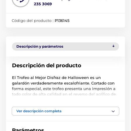
235 3069
Código del producto :
P136145
Descripción y parámetros
Descripción del producto
El Trofeo al Mejor Disfraz de Halloween es un
galardón verdaderamente escalofriante. Cortado con
forma especial, este trofeo presenta una impresión a
todo color de alta calidad en el reverso del acrílico de
4mm montado sobre una base de PVC negro.
Entrega a tus pequeños monstruos un recuerdo
Ver descripción completa
memorable de las festividades de Halloween. El
premio también incluye una placa adhesiva de
grabado GRATIS con el texto de tu elección.
Parámetros