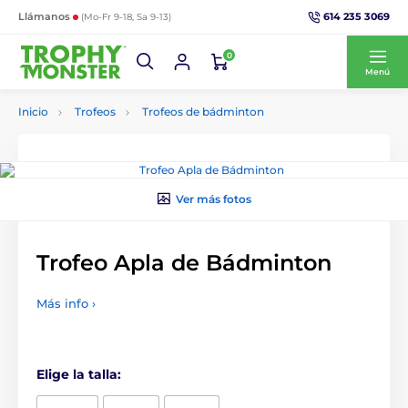
614 235 3069
Llámanos
(Mo-Fr 9-18, Sa 9-13)
0
Menú
Inicio
Trofeos
Trofeos de bádminton
Ver más fotos
Trofeo Apla de Bádminton
Más info ›
Elige la talla: