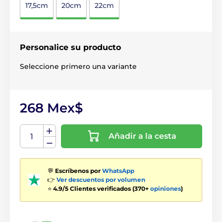
17,5cm
20cm
22cm
Personalice su producto
Seleccione primero una variante
268 Mex$
Añadir a la cesta
💬
Escríbenos por
WhatsApp
👉
Ver descuentos por volumen
⭐
4.9/5 Clientes verificados (370+
opiniones
)