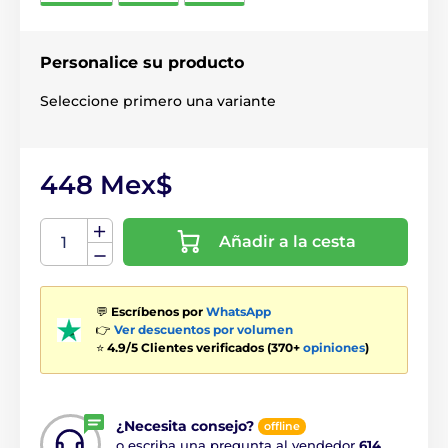
Personalice su producto
Seleccione primero una variante
448 Mex$
Añadir a la cesta
💬
Escríbenos por
WhatsApp
👉
Ver descuentos por volumen
⭐
4.9/5 Clientes verificados (370+
opiniones
)
¿Necesita consejo?
offline
o escriba una pregunta al vendedor
614