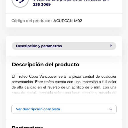
235 3069
Código del producto :
ACUPCGN M02
Descripción y parámetros
Descripción del producto
El Trofeo Copa Vancouver será la pieza central de cualquier
presentación. Este trofeo cuenta con una impresión a full color
de alta calidad en el reverso de un acrílico de 6 mm, con una
copa de metal, montada sobre una base circular y pesada de
PVC negro.
El trofeo está disponible en tres excelentes tamaños. Además,
Ver descripción completa
el premio incluye una placa adhesiva grabada GRATIS con el
texto de su elección.