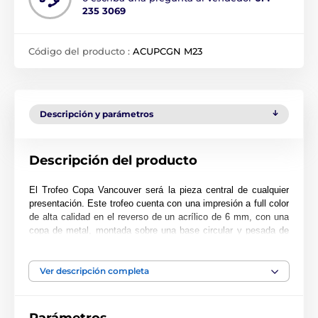
235 3069
Código del producto :
ACUPCGN M23
Descripción y parámetros
Descripción del producto
El Trofeo Copa Vancouver será la pieza central de cualquier
presentación. Este trofeo cuenta con una impresión a full color
de alta calidad en el reverso de un acrílico de 6 mm, con una
copa de metal, montada sobre una base circular y pesada de
PVC negro.
El trofeo está disponible en tres excelentes tamaños. Además,
Ver descripción completa
el premio incluye una placa adhesiva grabada GRATIS con el
texto de su elección.