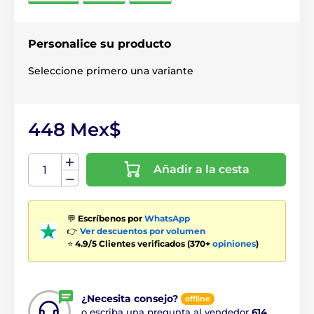
Personalice su producto
Seleccione primero una variante
448 Mex$
Añadir a la cesta
💬
Escríbenos por
WhatsApp
👉
Ver descuentos por volumen
⭐
4.9/5 Clientes verificados (370+
opiniones
)
¿Necesita consejo?
offline
o escriba una pregunta al vendedor
614