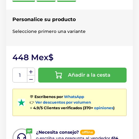
Personalice su producto
Seleccione primero una variante
448 Mex$
Añadir a la cesta
💬
Escríbenos por
WhatsApp
👉
Ver descuentos por volumen
⭐
4.9/5 Clientes verificados (370+
opiniones
)
¿Necesita consejo?
offline
o escriba una pregunta al vendedor
614