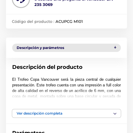
235 3069
Código del producto :
ACUPCG M101
Descripción y parámetros
Descripción del producto
El Trofeo Copa Vancouver será la pieza central de cualquier
presentación. Este trofeo cuenta con una impresión a full color
de alta calidad en el reverso de un acrílico de 6 mm, con una
copa de metal, montada sobre una base circular y pesada de
PVC negro.
El trofeo está disponible en tres excelentes tamaños. Además,
Ver descripción completa
el premio incluye una placa adhesiva grabada GRATIS con el
texto de su elección.