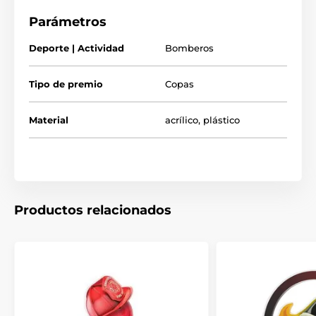
Disponible en 3 impresionantes tamaños. El premio
Parámetros
también incluye una placa adhesiva grabada GRATIS
con el texto de su elección.
Deporte | Actividad
Bomberos
Tipo de premio
Copas
Material
acrílico
,
plástico
Productos relacionados