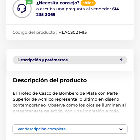
¿Necesita consejo?
offline
o escriba una pregunta al vendedor
614
235 3069
Código del producto :
HLACS02 M15
Descripción y parámetros
Descripción del producto
El Trofeo de Casco de Bombero de Plata con Parte
Superior de Acrílico representa lo último en diseño
contemporáneo. Observe cómo los ojos se iluminan al
presentar este galardón, con una impresión a todo
color de alta calidad en el reverso de un acrílico de 4
mm de grosor, montado sobre una elegante columna
de plástico plateado, que a su vez está montada sobre
Ver descripción completa
una base de mármol negro.