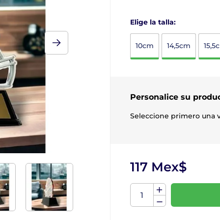
Elige la talla:
10cm
14,5cm
15,5
Personalice su produ
Seleccione primero una v
117 Mex$