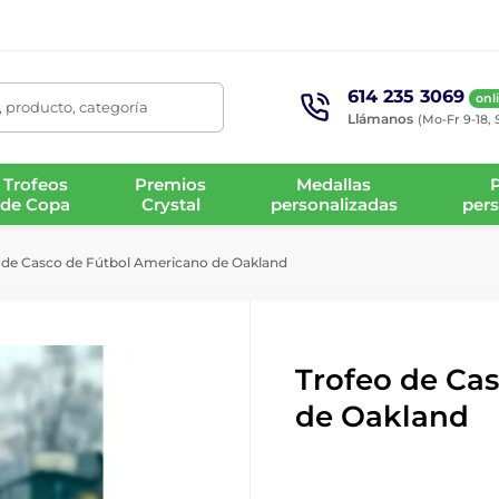
614 235 3069
onl
 producto, categoría
Llámanos
(Mo-Fr 9-18, 
Trofeos
Premios
Medallas
de Copa
Crystal
personalizadas
pers
 de Casco de Fútbol Americano de Oakland
Trofeo de Ca
de Oakland