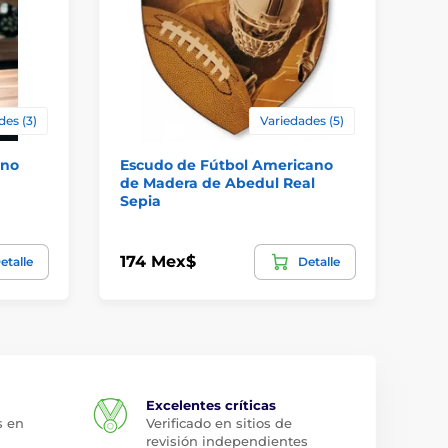
des (3)
Variedades (5)
ano
Escudo de Fútbol Americano
Tr
de Madera de Abedul Real
Re
Sepia
174 Mex$
17
etalle
Detalle
Excelentes críticas
s en
Verificado en sitios de
revisión independientes