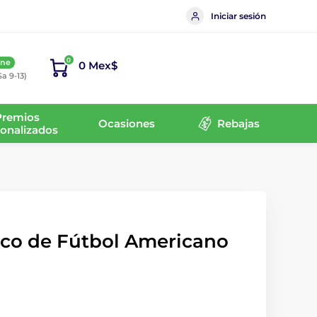
Iniciar sesión
0
ine
0 Mex$
Sa 9-13)
Premios
Ocasiones
Rebajas
onalizados
sco de Fútbol Americano