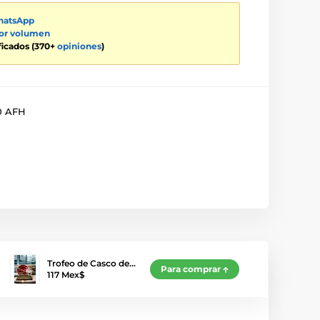
atsApp
por volumen
ificados (370+
opiniones
)
0 AFH
Trofeo de Casco de…
Para comprar
117 Mex$