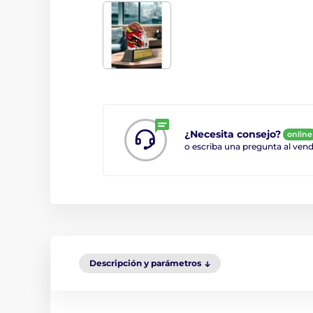
¿Necesita consejo?
online
o escriba una pregunta al ve
Descripción y parámetros