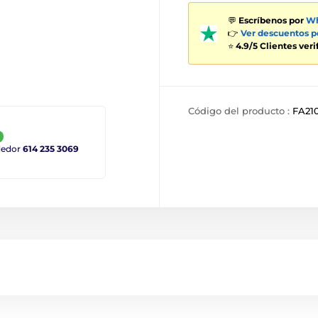
💬
Escríbenos por
Wh
👉
Ver descuentos 
⭐
4.9/5 Clientes ver
Código del producto :
FA21
ndedor
614 235 3069