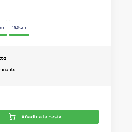
cm
16,5cm
cto
ariante
Añadir a la cesta