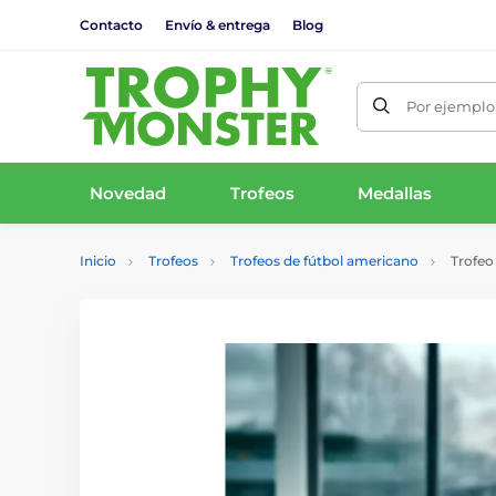
Contacto
Envío & entrega
Blog
Por ejemplo,
Novedad
Trofeos
Medallas
Inicio
Trofeos
Trofeos de fútbol americano
Trofeo