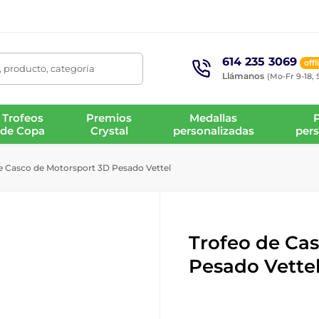
614 235 3069
offl
 producto, categoría
Llámanos
(Mo-Fr 9-18, 
Trofeos
Premios
Medallas
de Copa
Crystal
personalizadas
pers
e Casco de Motorsport 3D Pesado Vettel
Trofeo de Ca
Pesado Vette