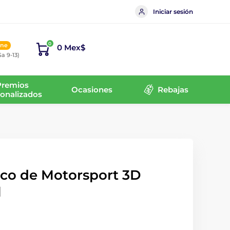
Iniciar sesión
0
ine
0 Mex$
Sa 9-13)
Premios
Ocasiones
Rebajas
onalizados
sco de Motorsport 3D
l