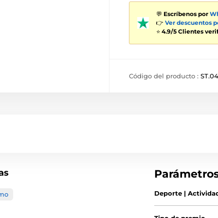
💬
Escríbenos por
Wh
👉
Ver descuentos 
⭐
4.9/5 Clientes ver
Código del producto :
ST.04
as
Parámetro
Deporte | Activida
smo