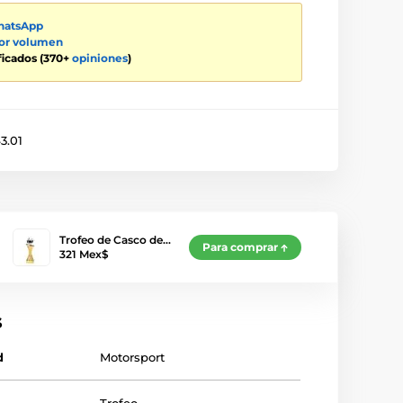
atsApp
por volumen
ificados (370+
opiniones
)
3.01
Trofeo de Casco de…
Para comprar
321 Mex$
s
d
Motorsport