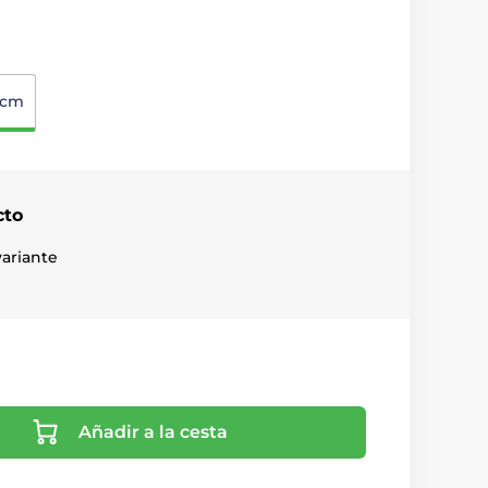
6cm
cto
ariante
Añadir a la cesta