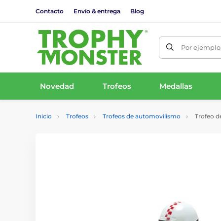
Contacto
Envío & entrega
Blog
Por ejemplo,
Novedad
Trofeos
Medallas
Inicio
Trofeos
Trofeos de automovilismo
Trofeo d