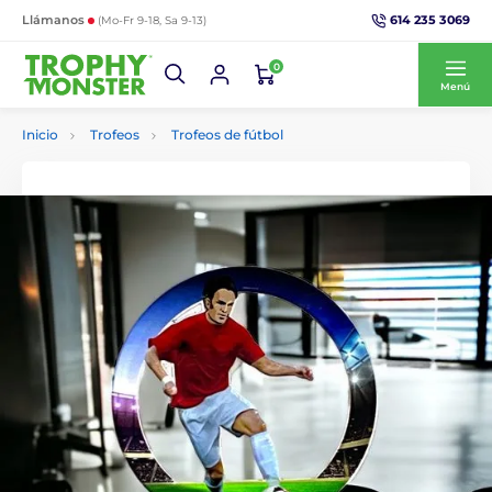
614 235 3069
Llámanos
(Mo-Fr 9-18, Sa 9-13)
0
Menú
Inicio
Trofeos
Trofeos de fútbol