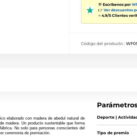
💬
Escríbenos por
Wh
👉
Ver descuentos 
⭐
4.9/5 Clientes ver
Código del producto :
WF0
Parámetro
Deporte | Activida
ico elaborado con madera de abedul natural de
de madera. Un producto sustentable que forma
fábrica. No solo para personas conscientes del
Tipo de premio
uier ceremonia de premiación.