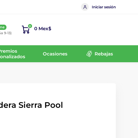
Iniciar sesión
0
ine
0 Mex$
Sa 9-13)
Premios
Ocasiones
Rebajas
onalizados
era Sierra Pool