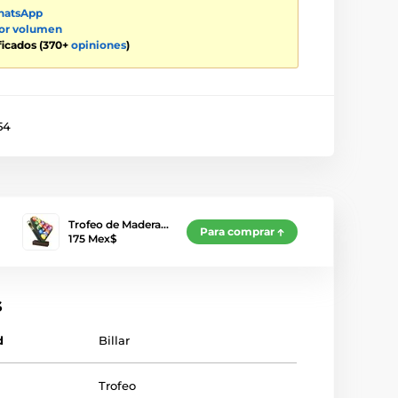
atsApp
por volumen
ificados (370+
opiniones
)
54
Trofeo de Madera…
Para comprar
175 Mex$
s
d
Billar
Trofeo