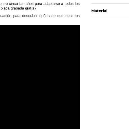
e entre cinco tamaños para adaptarse a todos los
 placa grabada gratis?
Material
nuación para descubrir qué hace que nuestros