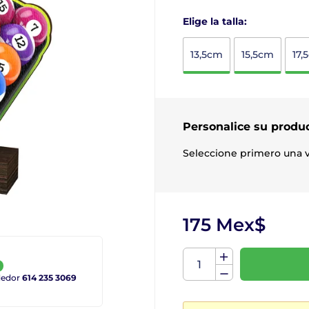
Elige la talla:
13,5cm
15,5cm
17,
Personalice su produ
Seleccione primero una v
175 Mex$
ndedor
614 235 3069