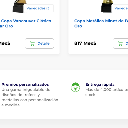
Variedades (3)
Varieda
 Copa Vancouver Clásico
Copa Metálica Minot de Bi
lar Oro
Oro
Mex$
817 Mex$
Detalle
D
Premios personalizados
Entrega rápida
Una gama inigualable de
Más de 4,000 artículo
diseños de trofeos y
stock
medallas con personalización
a medida.