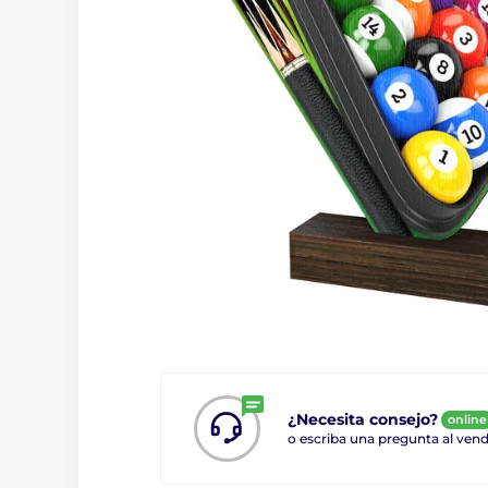
¿Necesita consejo?
online
o escriba una pregunta al ve