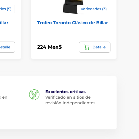
des (5)
Variedades (3)
llar
Trofeo Toronto Clásico de Billar
AP
224 Mex$
63
etalle
Detalle
Excelentes críticas
s en
Verificado en sitios de
revisión independientes