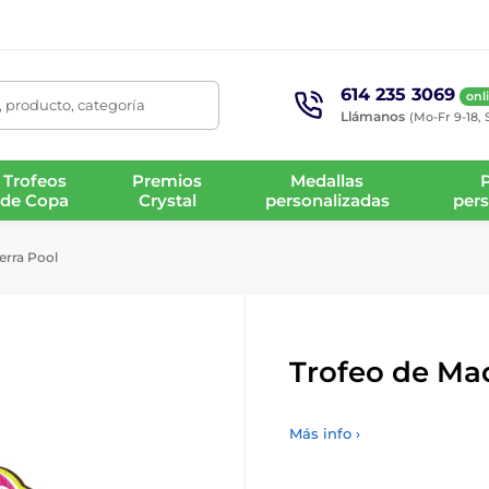
614 235 3069
onl
 producto, categoría
Llámanos
(Mo-Fr 9-18, 
Trofeos
Premios
Medallas
de Copa
Crystal
personalizadas
pers
erra Pool
Trofeo de Mad
Más info ›