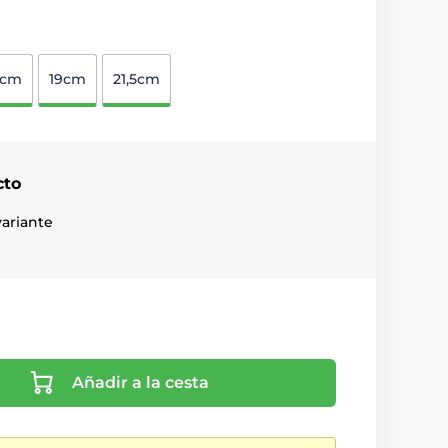
5cm
19cm
21,5cm
cto
ariante
Añadir a la cesta