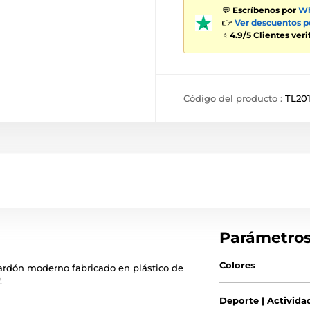
💬
Escríbenos por
Wh
👉
Ver descuentos 
⭐
4.9/5 Clientes ver
Código del producto :
TL20
Parámetro
Colores
ardón moderno fabricado en plástico de
.
Deporte | Activida