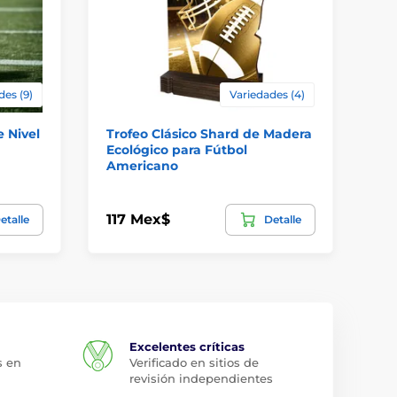
des (9)
Variedades (4)
e Nivel
Trofeo Clásico Shard de Madera
Tr
Ecológico para Fútbol
co
Americano
Am
117 Mex$
15
etalle
Detalle
Excelentes críticas
s en
Verificado en sitios de
revisión independientes