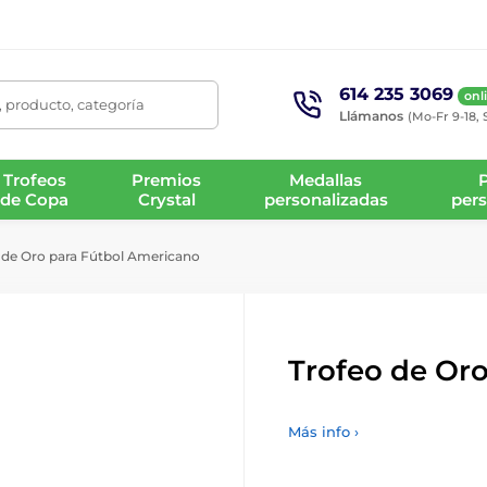
614 235 3069
onl
 producto, categoría
Llámanos
(Mo-Fr 9-18, 
Trofeos
Premios
Medallas
de Copa
Crystal
personalizadas
pers
 de Oro para Fútbol Americano
Trofeo de Or
Más info ›