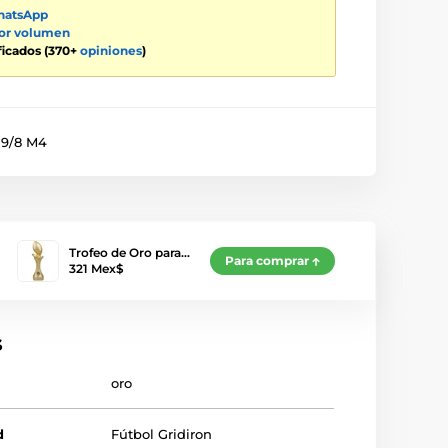
atsApp
por volumen
ificados (370+
opiniones
)
19/8 M4
Trofeo de Oro para…
Para comprar
321 Mex$
s
oro
d
Fútbol Gridiron