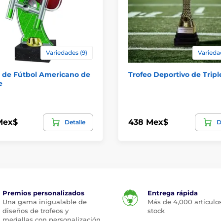
Variedades (9)
Varieda
o de Fútbol Americano de
Trofeo Deportivo de Tripl
e
Mex$
438 Mex$
Detalle
D
Premios personalizados
Entrega rápida
Una gama inigualable de
Más de 4,000 artículo
diseños de trofeos y
stock
medallas con personalización