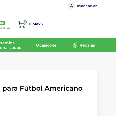
Iniciar sesión
0
ine
0 Mex$
Sa 9-13)
Premios
Ocasiones
Rebajas
onalizados
o para Fútbol Americano