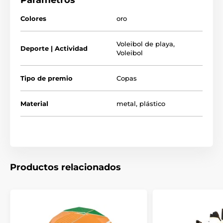
Parámetros
El producto aparece en las categorías
Colores
oro
Trofeos de voley playa
Voleibol de playa
,
Deporte | Actividad
Voleibol
Trofeos de voleibol
Tipo de premio
Copas
Material
metal
,
plástico
Productos relacionados