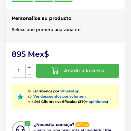
Personalice su producto
Seleccione primero una variante
895 Mex$
Añadir a la cesta
💬
Escríbenos por
WhatsApp
👉
Ver descuentos por volumen
⭐
4.9/5 Clientes verificados (370+
opiniones
)
¿Necesita consejo?
offline
o escriba una pregunta al vendedor
614