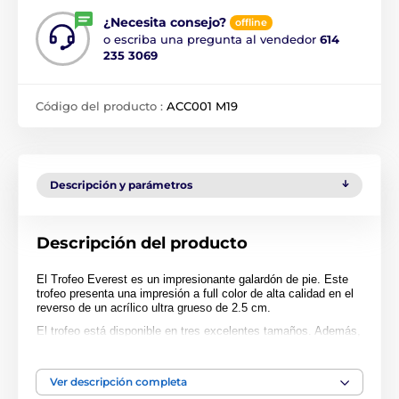
¿Necesita consejo?
offline
o escriba una pregunta al vendedor
614
235 3069
Código del producto :
ACC001 M19
Descripción y parámetros
Descripción del producto
El Trofeo Everest es un impresionante galardón de pie. Este
trofeo presenta una impresión a full color de alta calidad en el
reverso de un acrílico ultra grueso de 2.5 cm.
El trofeo está disponible en tres excelentes tamaños. Además,
el premio incluye una placa adhesiva grabada GRATIS con el
texto de su elección.
Ver descripción completa