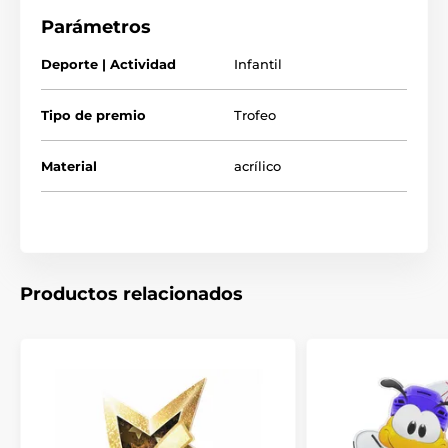
Parámetros
El producto aparece en las categorías
Deporte | Actividad
Infantil
Trofeos infantiles
Cumpleaños
Tipo de premio
Trofeo
Material
acrílico
Productos relacionados