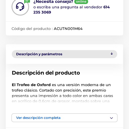
¿Necesita consejo?
online
o escriba una pregunta al vendedor
614
235 3069
Código del producto :
ACUTN001M64
Descripción y parámetros
Descripción del producto
El Trofeo de Oxford
es una versión moderna de un
trofeo clásico. Cortado con precisión, este premio
presenta una impresión a todo color en ambas caras
en acrílico de 0.6cm de grosor, montado sobre una
base de PVC negro de gran peso.
El premio también incluye una placa adhesiva
Ver descripción completa
grabada de forma gratuita con el texto de su elección.