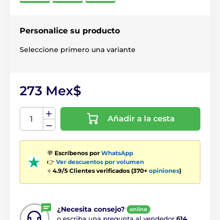
Personalice su producto
Seleccione primero una variante
273 Mex$
Añadir a la cesta
💬
Escríbenos por
WhatsApp
👉
Ver descuentos por volumen
⭐
4.9/5 Clientes verificados (370+
opiniones
)
¿Necesita consejo?
online
o escriba una pregunta al vendedor
614