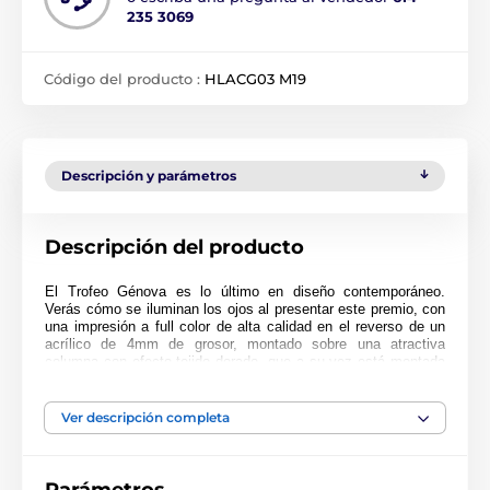
235 3069
Código del producto :
HLACG03 M19
Descripción y parámetros
Descripción del producto
El Trofeo Génova es lo último en diseño contemporáneo.
Verás cómo se iluminan los ojos al presentar este premio, con
una impresión a full color de alta calidad en el reverso de un
acrílico de 4mm de grosor, montado sobre una atractiva
columna con efecto tejido dorado, que a su vez está montada
sobre una base de mármol negro.
Disponible en 3 impresionantes tamaños. El trofeo también
Ver descripción completa
incluye una placa autoadhesiva grabada de forma gratuita con
el texto de tu elección.