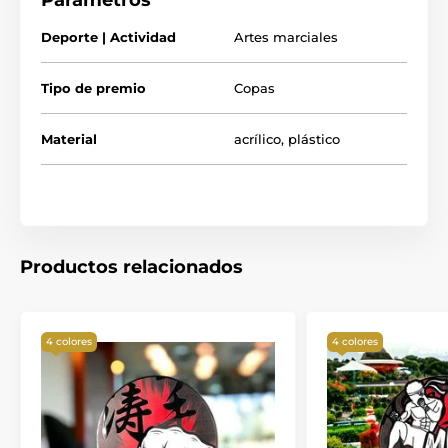
Parámetros
El producto aparece en las categorías
Deporte | Actividad
Artes marciales
Trofeos de judo
Trofeos de kárate
Tipo de premio
Copas
Trofeos de artes marciales
Material
acrílico
,
plástico
Trofeos de taekwondo
Productos relacionados
4 colores
4 colores