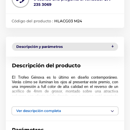
235 3069
Código del producto :
HLACG03 M24
Descripción y parámetros
Descripción del producto
El Trofeo Génova es lo último en diseño contemporáneo.
Verás cómo se iluminan los ojos al presentar este premio, con
una impresión a full color de alta calidad en el reverso de un
acrílico de 4mm de grosor, montado sobre una atractiva
columna con efecto tejido dorado, que a su vez está montada
sobre una base de mármol negro.
Disponible en 3 impresionantes tamaños. El trofeo también
Ver descripción completa
incluye una placa autoadhesiva grabada de forma gratuita con
el texto de tu elección.