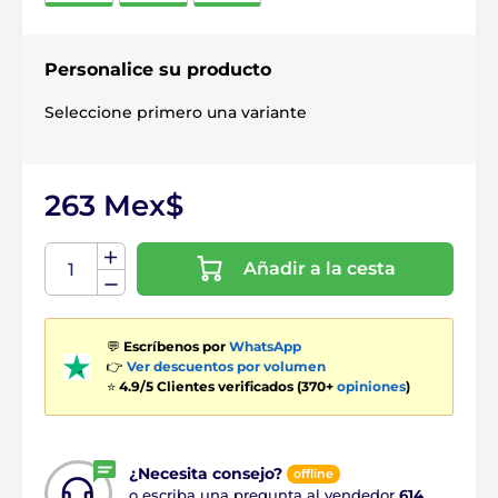
Personalice su producto
Seleccione primero una variante
263 Mex$
Añadir a la cesta
💬
Escríbenos por
WhatsApp
👉
Ver descuentos por volumen
⭐
4.9/5 Clientes verificados (370+
opiniones
)
¿Necesita consejo?
offline
o escriba una pregunta al vendedor
614