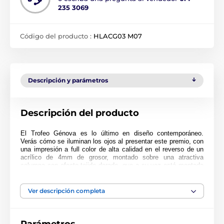
235 3069
Código del producto :
HLACG03 M07
Descripción y parámetros
Descripción del producto
El Trofeo Génova es lo último en diseño contemporáneo.
Verás cómo se iluminan los ojos al presentar este premio, con
una impresión a full color de alta calidad en el reverso de un
acrílico de 4mm de grosor, montado sobre una atractiva
columna con efecto tejido dorado, que a su vez está montada
sobre una base de mármol negro.
Disponible en 3 impresionantes tamaños. El trofeo también
Ver descripción completa
incluye una placa autoadhesiva grabada de forma gratuita con
el texto de tu elección.