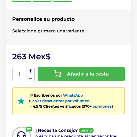
Personalice su producto
Seleccione primero una variante
263 Mex$
Añadir a la cesta
💬
Escríbenos por
WhatsApp
👉
Ver descuentos por volumen
⭐
4.9/5 Clientes verificados (370+
opiniones
)
¿Necesita consejo?
online
o escriba una pregunta al vendedor
614