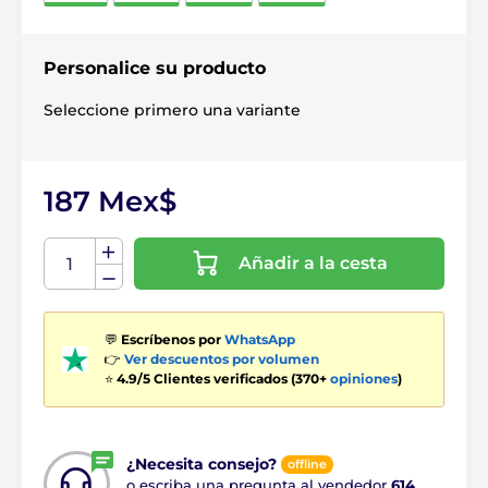
Personalice su producto
Seleccione primero una variante
187 Mex$
Añadir a la cesta
💬
Escríbenos por
WhatsApp
👉
Ver descuentos por volumen
⭐
4.9/5 Clientes verificados (370+
opiniones
)
¿Necesita consejo?
offline
o escriba una pregunta al vendedor
614